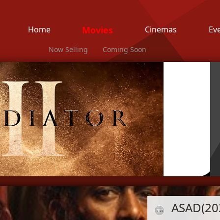
Home
Movies
Cinemas
Ev
Now Selling
Coming Soon
ASAD(20