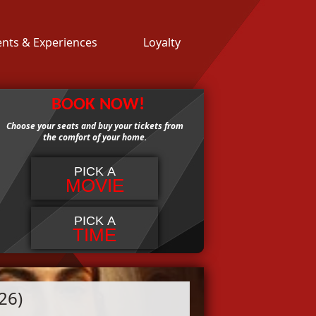
ents & Experiences
Loyalty
BOOK NOW!
Choose your seats and buy your tickets from
the comfort of your home.
PICK A
MOVIE
PICK A
TIME
26)